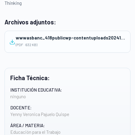
Thinking
Archivos adjuntos:
wwwasbanc_418publicwp-contentuploads202412SESION-AP-3-u2-3°-YENNY-VERONICA-PAJUELO-QUISPE-1.pdf
(PDF · 632 KB)
Ficha Técnica:
INSTITUCIÓN EDUCATIVA:
ninguno
DOCENTE:
Yenny Veronica Pajuelo Quispe
ÁREA / MATERIA:
Educación para el Trabajo