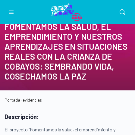
FOMENTAMOS LA SALUD, EL
EMPRENDIMIENTO Y NUESTROS
APRENDIZAJES EN SITUACIONES
REALES CON LA CRIANZA DE
COBAYOS: SEMBRANDO VIDA,
COSECHAMOS LA PAZ
Portada
»
evidencias
Descripción:
El proyecto “Fomentamos la salud, el emprendimiento y