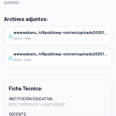
AHORRO
Archivos adjuntos:
wwwasbanc_418publicwp-contentuploads202511SESION-MATEMATICA-Elaboro-patrones-para-mi-plan-de-ahorro-2do.docx
(DOCX · 1 MB)
wwwasbanc_418publicwp-contentuploads202511FICHA-MAT-Elaboro-patrones-para-mi-plan-de-ahorro-2DO.docx
(DOCX · 3 MB)
Ficha Técnica:
INSTITUCIÓN EDUCATIVA:
82151 "VIRGEN DE LA NATIVIDAD"
DOCENTE: