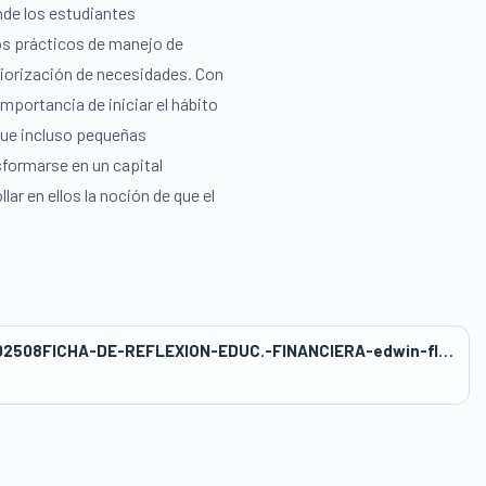
nde los estudiantes
os prácticos de manejo de
riorización de necesidades. Con
importancia de iniciar el hábito
ue incluso pequeñas
sformarse en un capital
ar en ellos la noción de que el
wwwasbanc_418publicwp-contentuploads202508FICHA-DE-REFLEXION-EDUC.-FINANCIERA-edwin-flores_b.pdf