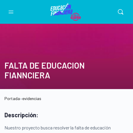
FALTA DE EDUCACION
FIANNCIERA
Portada
»
evidencias
Descripción:
Nuestro proyecto busca resolver la falta de educación