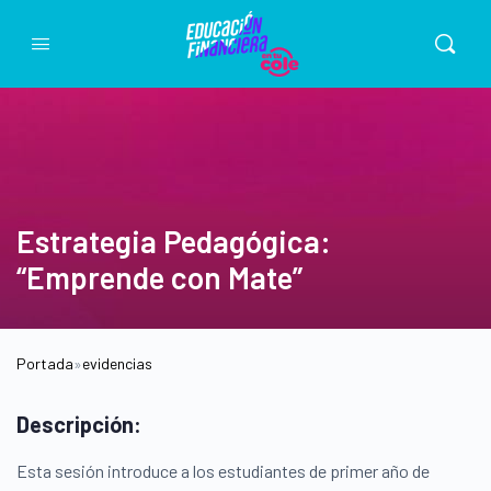
Estrategia Pedagógica:
“Emprende con Mate”
Portada
»
evidencias
Descripción:
Esta sesión introduce a los estudiantes de primer año de