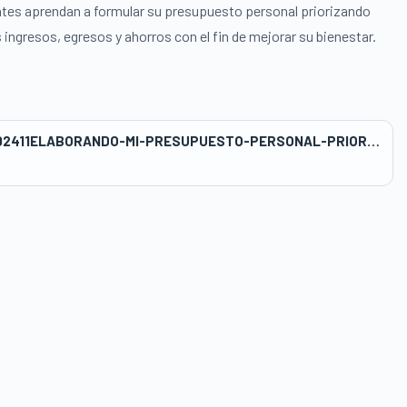
antes aprendan a formular su presupuesto personal priorizando
ingresos, egresos y ahorros con el fin de mejorar su bienestar.
wwwasbanc_418publicwp-contentuploads202411ELABORANDO-MI-PRESUPUESTO-PERSONAL-PRIORIZANDO-NECESIDADES.docx