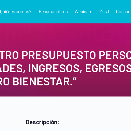
¿Quiénes somos?
Recursos libres
Webinars
Mural
Concur
TRO PRESUPUESTO PERSO
DES, INGRESOS, EGRESOS
O BIENESTAR.”
Descripción: