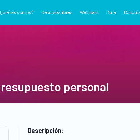
¿Quiénes somos?
Recursos libres
Webinars
Mural
Concur
presupuesto personal
Descripción: