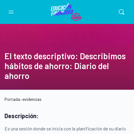
El texto descriptivo: Describimos
hábitos de ahorro: Diario del
ahorro
Portada
»
evidencias
Descripción:
Es una sesión donde se inicia con la planificación de su diario