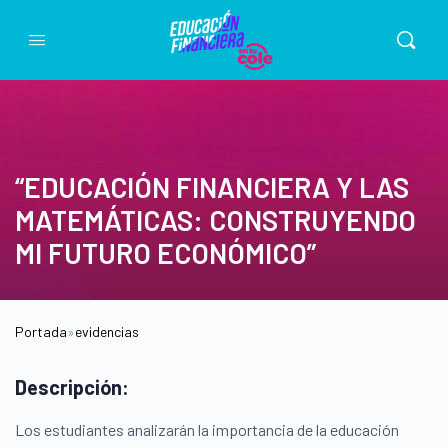
“EDUCACIÓN FINANCIERA Y LAS
MATEMÁTICAS: CONSTRUYENDO
MI FUTURO ECONÓMICO”
Portada
»
evidencias
Descripción:
Los estudiantes analizarán la importancia de la educación