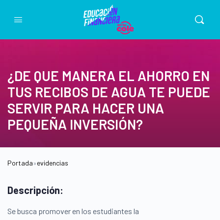
¿DE QUE MANERA EL AHORRO EN
TUS RECIBOS DE AGUA TE PUEDE
SERVIR PARA HACER UNA
PEQUEÑA INVERSIÓN?
Portada
»
evidencias
Descripción:
Se busca promover en los estudiantes la