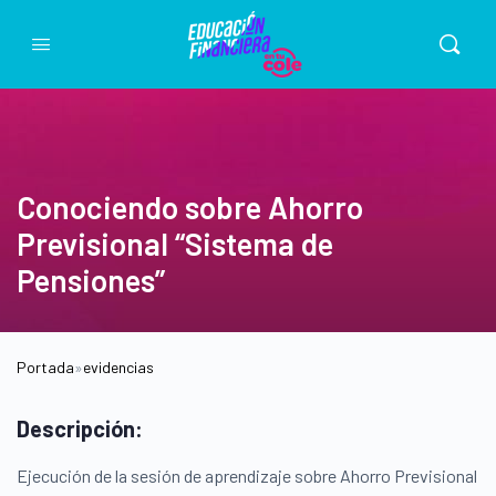
Conociendo sobre Ahorro
Previsional “Sistema de
Pensiones”
Portada
»
evidencias
Descripción:
Ejecución de la sesión de aprendizaje sobre Ahorro Previsional