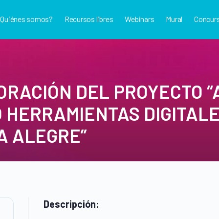
¿Quiénes somos?
Recursos libres
Webinars
Mural
Concur
ORACIÓN DEL PROYECTO “
O HERRAMIENTAS DIGITAL
A ALEGRE”
Descripción: