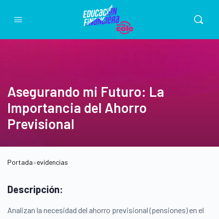
Asegurando mi Futuro: La
Importancia del Ahorro
Previsional
Portada
»
evidencias
Descripción:
Analizan la necesidad del ahorro previsional (pensiones) en el