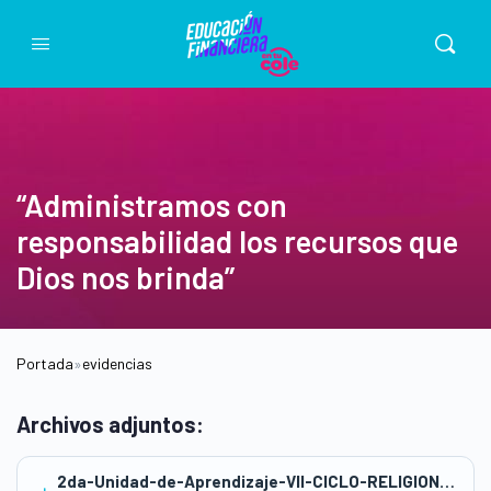
“Administramos con
responsabilidad los recursos que
Dios nos brinda”
Portada
»
evidencias
Archivos adjuntos:
2da-Unidad-de-Aprendizaje-VII-CICLO-RELIGION-ED-FINANCIERA