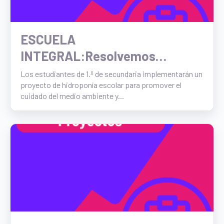
ESCUELA
INTEGRAL:Resolvemos
problemas matemáticos a
Los estudiantes de 1.º de secundaria implementarán un
proyecto de hidroponía escolar para promover el
partir de un proyecto de
cuidado del medio ambiente y...
hidroponía escolar