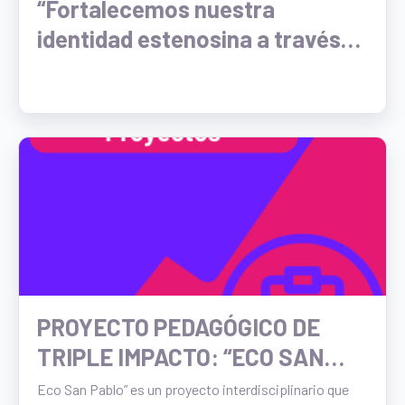
“Fortalecemos nuestra
identidad estenosina a través
del disfrute poético, la
planificación financiera
comunitaria y la realización de
una velada literaria de poesía
coral”
PROYECTO PEDAGÓGICO DE
TRIPLE IMPACTO: “ECO SAN
PABLO”
Eco San Pablo” es un proyecto interdisciplinario que