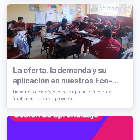
La oferta, la demanda y su
aplicación en nuestros Eco-
Emprendimientos familiares
Desarrollo de actividades de aprendizaje para la
implementación del proyecto