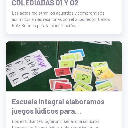
COLEGIADAS 01 Y 02
Las actas registran los acuerdos y compromisos
asumidos en las reuniones con el Subdirector Carlos
Ruiz Briones para la planificación,...
Escuela integral elaboramos
juegos lúdicos para
comprender la estabilidad
Los estudiantes lograron diseñar una solución
tecnológica (juego lúdico) sobre configuración