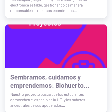
química y gestionamos sus
electrónica estable, gestionando de manera
costos.
responsable los recursos económicos...
Sembramos, cuidamos y
emprendemos: Biohuerto
escolar 7230
Nuestro proyecto busca que los estudiantes
aprovechen el espacio de la I. E. y los saberes
ancestrales de sus apoderados...