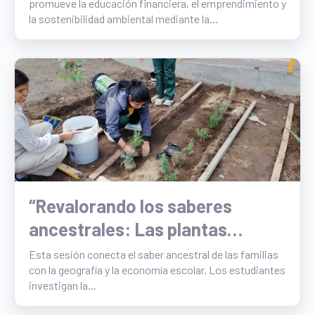
promueve la educación financiera, el emprendimiento y
la sostenibilidad ambiental mediante la...
“Revalorando los saberes
ancestrales: Las plantas
medicinales y su espacio en
Esta sesión conecta el saber ancestral de las familias
con la geografía y la economía escolar. Los estudiantes
nuestra comunidad”
investigan la...