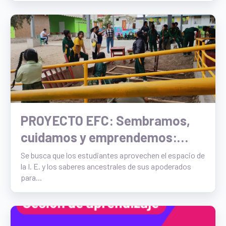
PROYECTO EFC: Sembramos,
cuidamos y emprendemos:
Biohuerto escolar 7230
Se busca que los estudiantes aprovechen el espacio de
la I. E. y los saberes ancestrales de sus apoderados
para...