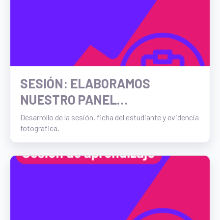
SESIÓN: ELABORAMOS
NUESTRO PANEL
INFORMATIVO: IMPACTO
Desarrollo de la sesión, ficha del estudiante y evidencia
fotografica.
ECONÓMICO Y SOCIAL DE LAS
DECISIONES FINANCIERAS EN
LAS FAMILIAS